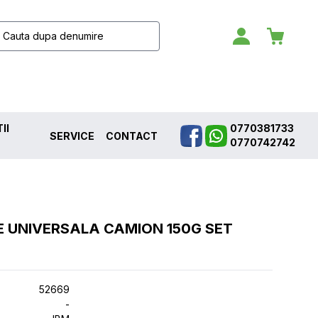
II
0770381733
SERVICE
CONTACT
0770742742
 UNIVERSALA CAMION 150G SET
52669
-