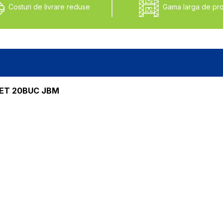
Costuri de livrare reduse
Gama larga de pr
ET 20BUC JBM