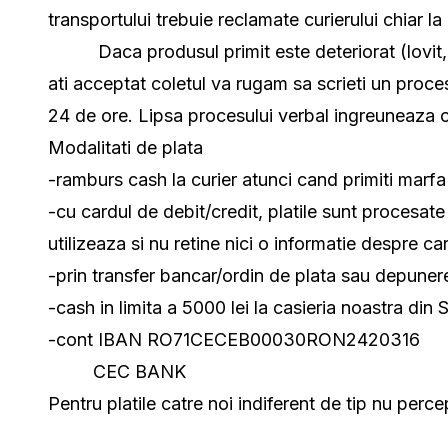
transportului trebuie reclamate curierului chiar la 
Daca produsul primit este deteriorat (lovit, zga
ati acceptat coletul va rugam sa scrieti un proces
24 de ore. Lipsa procesului verbal ingreuneaza o
Modalitati de plata
-ramburs cash la curier atunci cand primiti marfa
-cu cardul de debit/credit, platile sunt procesate
utilizeaza si nu retine nici o informatie despre car
-prin transfer bancar/ordin de plata sau depun
-cash in limita a 5000 lei la casieria noastra din 
-cont IBAN RO71CECEB00030RON2420316
CEC BANK
Pentru platile catre noi indiferent de tip nu perc