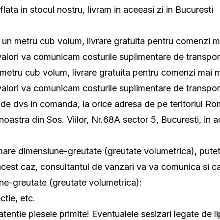
ata in stocul nostru, livram in aceeasi zi in Bucuresti
 si un metru cub volum, livrare gratuita pentru comenzi ma
valori va comunicam costurile suplimentare de transpor
un metru cub volum, livrare gratuita pentru comenzi mai ma
valori va comunicam costurile suplimentare de transpo
e dvs in comanda, la orice adresa de pe teritoriul Ro
tra din Sos. Viilor, Nr.68A sector 5, Bucuresti, in ac
e dimensiune-greutate (greutate volumetrica), puteti 
 acest caz, consultantul de vanzari va va comunica si ca
e-greutate (greutate volumetrica):
tie, etc.
 atentie piesele primite! Eventualele sesizari legate de 