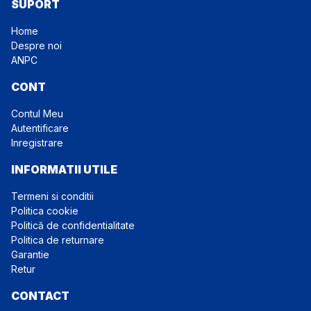
SUPORT
Bandaje triunghiulare
96x96x136cm – 1 buc
Foarfeca – 1 buc
Home
Manusi de vinil – 4 buc
Despre noi
ANPC
Servetele umede – 2 buc
Masca medicala – 2 buc
CONT
Ghid de prim ajutor
Contul Meu
Autentificare
Inregistrare
INFORMATII UTILE
Termeni si conditii
Politica cookie
Politică de confidentialitate
Politica de returnare
Garantie
Retur
CONTACT