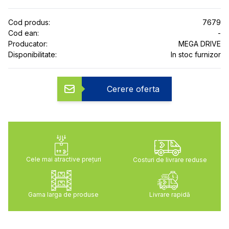
Cod produs:
7679
Cod ean:
-
Producator:
MEGA DRIVE
Disponibilitate:
In stoc furnizor
Cerere oferta
Cele mai atractive preţuri
Costuri de livrare reduse
Gama larga de produse
Livrare rapidă