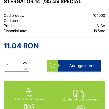
STERGATOR 14``/35 cm SPECIAL
Cod produs:
104000
Cod ean:
-
Producator:
ALCA
Disponibilitate:
In Stoc
11.04 RON
Cantitate
Adauga in cos
Cele mai atractive preţuri
Costuri de livrare reduse