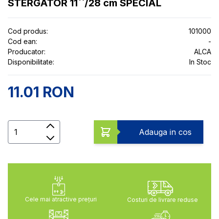
STERGATOR 11``/28 cm SPECIAL
Cod produs:
101000
Cod ean:
-
Producator:
ALCA
Disponibilitate:
In Stoc
11.01 RON
Cantitate
Adauga in cos
Cele mai atractive preţuri
Costuri de livrare reduse