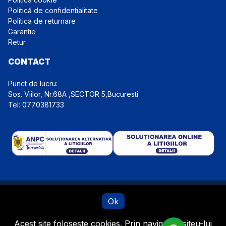
Politică de confidentialitate
Politica de returnare
Garantie
Retur
CONTACT
Punct de lucru:
Tel: 0770381733
Website detinut de Euro Top Import Auto S.R.L., CIF: 39762487,
Ok
Reg.Com: J40/11823/2018
Acest site foloseste cookies. Prin navigarea siteu-lui